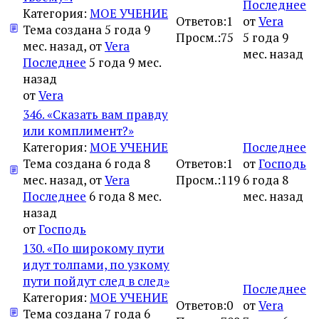
Последнее
Категория:
МОЕ УЧЕНИЕ
Ответов:
1
от
Vera
Тема создана 5 года 9
Просм.:
75
5 года 9
мес. назад, от
Vera
мес. назад
Последнее
5 года 9 мес.
назад
от
Vera
346. «Сказать вам правду
или комплимент?»
Категория:
МОЕ УЧЕНИЕ
Последнее
Тема создана 6 года 8
Ответов:
1
от
Господь
мес. назад, от
Vera
Просм.:
119
6 года 8
Последнее
6 года 8 мес.
мес. назад
назад
от
Господь
130. «По широкому пути
идут толпами, по узкому
пути пойдут след в след»
Последнее
Категория:
МОЕ УЧЕНИЕ
Ответов:
0
от
Vera
Тема создана 7 года 6