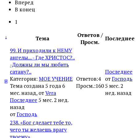
Вперед
В конец
1
Ответов /
Тема
Последнее
Просм.
99. И приходили к НЕМУ
ангелы... - Где ХРИСТОС?..
-Должны ли мы любить
сатану?..
Последнее
Категория:
МОЕ УЧЕНИЕ
Ответов:
4
от
Господь
Тема создана 5 года 6
Просм.:
160
5 мес. 2
мес. назад, от
Vera
нед. назад
Последнее
5 мес. 2 нед.
назад
от
Господь
238. «Бог сделает тебе то,
чего ты желаешь врагу
твоему».