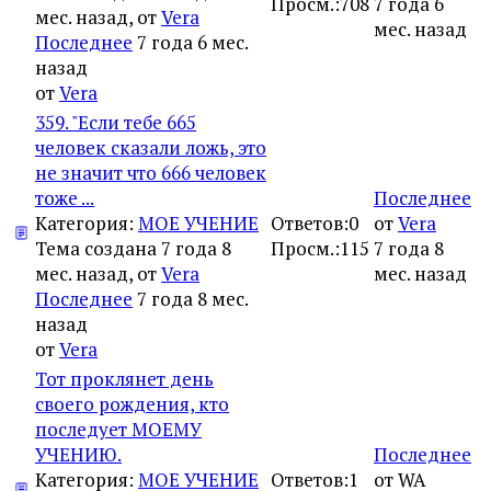
Просм.:
708
7 года 6
мес. назад, от
Vera
мес. назад
Последнее
7 года 6 мес.
назад
от
Vera
359. "Если тебе 665
человек сказали ложь, это
не значит что 666 человек
тоже ...
Последнее
Категория:
МОЕ УЧЕНИЕ
Ответов:
0
от
Vera
Тема создана 7 года 8
Просм.:
115
7 года 8
мес. назад, от
Vera
мес. назад
Последнее
7 года 8 мес.
назад
от
Vera
Тот проклянет день
своего рождения, кто
последует МОЕМУ
УЧЕНИЮ.
Последнее
Категория:
МОЕ УЧЕНИЕ
Ответов:
1
от
WA